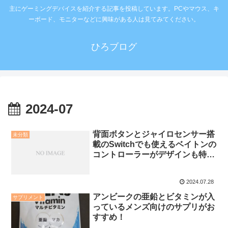
主にゲーミングデバイスを紹介する記事を投稿しています。PCやマウス、キ
ーボード、モニターなどに興味がある人は見てみてください。
ひろブログ
2024-07
背面ボタンとジャイロセンサー搭
未分類
載のSwitchでも使えるベイトンの
コントローラーがデザインも特徴
的！
2024.07.28
アンビークの亜鉛とビタミンが入
サプリメント
っているメンズ向けのサプリがお
すすめ！