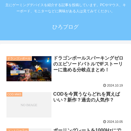
主にゲーミングデバイスを紹介する記事を投稿しています。PCやマウス、キ
ーボード、モニターなどに興味がある人は見てみてください。
ひろブログ
ドラゴンボールスパーキングゼロ
ドランゴンボール
のエピソードバトルでIFストーリ
ーに進める分岐点まとめ！
2024.10.19
CODを今買うならどれを買えば
COD:MW3
いい？新作？過去の人気作？
2024.10.05
ポーリングレートを1000Hzにで
コントローラー