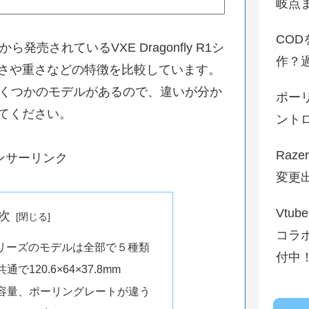
岐点
CO
rから発売されているVXE Dragonfly R1シ
作？
さや重さなどの特徴を比較しています。
ーズにはいくつかのモデルがあるので、違いが分か
ポーリ
てください。
ント
Raz
ンサーリンク
変更
Vtu
次
コラ
y R1シリーズのモデルは全部で５種類
付中
120.6×64×37.8mm
容量、ポーリングレートが違う