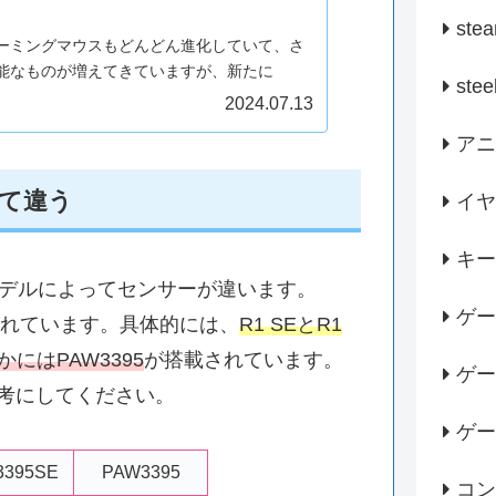
ste
ーミングマウスもどんどん進化していて、さ
能なものが増えてきていますが、新たに
stee
TSU」という高性能ゲーミングマウスが発売され
2024.07.13
分かりました。重さが38gと非常に軽く、ポ
アニ
ートも8000Hzまで上げることが...
て違う
イヤ
キー
ズは、モデルによってセンサーが違います。
ゲー
れています。具体的には、
R1 SEとR1
かにはPAW3395
が搭載されています。
ゲー
考にしてください。
ゲー
3395SE
PAW3395
コン