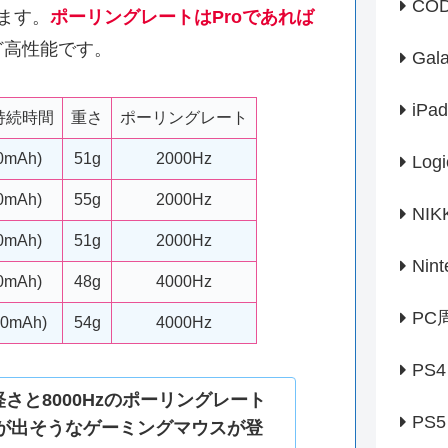
CO
ます。
ポーリングレートはProであれば
ど高性能です。
Gal
iPad
持続時間
重さ
ポーリングレート
0mAh)
51g
2000Hz
Logi
0mAh)
55g
2000Hz
NIK
0mAh)
51g
2000Hz
Nint
0mAh)
48g
4000Hz
PC
0mAh)
54g
4000Hz
PS4
軽さと8000Hzのポーリングレート
PS5
が出そうなゲーミングマウスが登