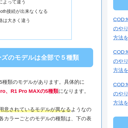
によって違う
tooth接続が出来なくなる
COD
格は大きく違う
のや
方法
COD
R1シリーズのモデルは全部で５種類
のや
方法
ズには、5種類のモデルがあります。具体的に
COD
Pro、R1 Pro MAXの5種類
になります。
のや
方法
用意されているモデルが異なる
ようなの
各カラーごとのモデルの種類は、下の表