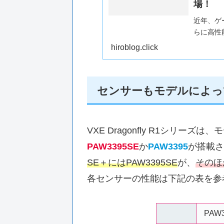
場！
近年、ゲ
らに高性
「AKI
hiroblog.click
ることが
ーリングレ
センサーもモデルによっ
VXE Dragonfly R1シリー
PAW3395SE
か
PAW3395
が搭載さ
SE＋にはPAW3395SE
が、
そのほ
各センサーの性能は下記の表を参
PAW