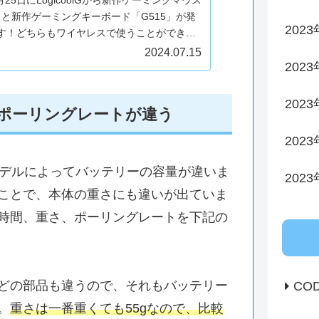
9」と新作ゲーミングキーボード「G515」が発
202
す！どちらもワイヤレスで使うことができ、
な見た目で使いやすいデバイスだと思いま
2024.07.15
09」の製品概要製...
202
202
ポーリングレートが違う
202
ーズは、モデルによってバッテリーの容量が違いま
202
ことで、本体の重さにも違いが出ていま
時間、重さ、ポーリングレートを下記の
どの部品も違うので、それもバッテリー
CO
。
重さは一番重くても55gなので、比較