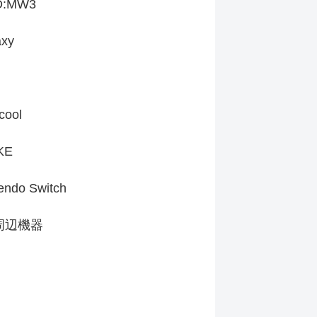
D:MW3
axy
cool
KE
endo Switch
周辺機器