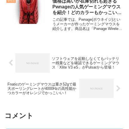
価格は高いが在庫切れも起きる
マウス
ることが...
Pwnageの人気ゲーミングマウス
を紹介！どのカラーもかっこい
い！
この記事では、Pwnage(ポウネイジ)とい
うメーカーが作ったゲーミングマウスを
紹介します。商品名は「Pwnage Wireless
Gaming Mouse StormBreaker Limited
Edition」で、赤やブルー、グレー...
ソフトウェアを起動しなくてもバッテリ
ー残量などを確認できるゲーミングマウ
ス「Xlite V3 eS」がPulsarから登場！
Fnaticのゲーミングマウスは重さ52gで最
大ポーリングレートが4000Hzの高性能か
つカラーがオレンジでかっこいい！
コメント