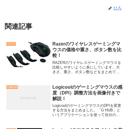
ひろ
関連記事
Razerのワイヤレスゲーミングマ
マウス
ウスの価格や重さ、ボタン数を比
較！
RAZERのワイヤレスゲーミングマウスを
比較しやすいように表にしています。大
きさ、重さ、ボタン数などをまとめてい
ますので、購入を検討している方は参考
にしてください。
Logicoolのゲーミングマウスの感
Logicool
度（DPI）調整方法を画像付きで
解説！
LogicoolのゲーミングマウスのDPIを変更
する方法をまとめました。「G HUB」と
いうアプリケーションを使って自分の任
意の値にDPIを変更する方法も簡単にまと
めています。自分に合ったDPIを設定でき
ます！