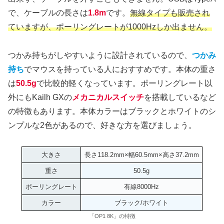
で、ケーブルの長さは
1.8m
です。
無線タイプも販売され
ていますが、ポーリングレートが1000Hzしか出ません。
つかみ持ちがしやすいように設計されているので、
つかみ
持ち
でマウスを持っている人におすすめです。本体の重さ
は
50.5g
で比較的軽くなっています。ポーリングレート以
外にもKailh GXの
メカニカルスイッチ
を搭載しているなど
の特徴もあります。本体カラーはブラックとホワイトのシ
ンプルな2色があるので、好きな方を選びましょう。
大きさ
長さ118.2mm×幅60.5mm×高さ37.2mm
重さ
50.5g
ポーリングレート
有線8000Hz
カラー
ブラック/ホワイト
「OP1 8K」の特徴