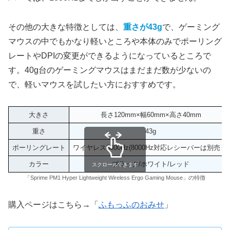
その他の大きな特徴としては、
重さが43g
で、ゲーミング
マウスの中でもかなり軽いところや本体のみでポーリング
レートやDPIの変更ができるようになっているところで
す。40g台のゲーミングマウスはまだまだ数が少ないの
で、軽いマウスを試したい方におすすめです。
大きさ
長さ120mm×幅60mm×高さ40mm
重さ
43g
ポーリングレート
ワイヤレス8000Hz(8000Hz対応レシーバーは別売り)
カラー
ブラック/ホワイト/レッド
スクロールできます
「Sprime PM1 Hyper Lightweight Wireless Ergo Gaming Mouse」の特徴
購入ページはこちら→「
ふもっふのおみせ
」