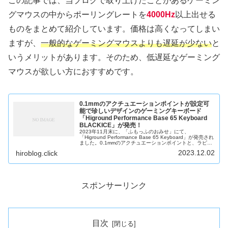
この記事では、当ブログで取り上げたことがあるゲーミン
グマウスの中からポーリングレートを
4000Hz
以上出せる
ものをまとめて紹介しています。価格は高くなってしまい
ますが、
一般的なゲーミングマウスよりも遅延が少ない
と
いうメリットがあります。そのため、低遅延なゲーミング
マウスが欲しい方におすすめです。
0.1mmのアクチュエーションポイントが設定可
能で珍しいデザインのゲーミングキーボード
「Higround Performance Base 65 Keyboard
BLACKICE」が発売！
2023年11月末に、「ふもっふのおみせ」にて、
「Higround Performance Base 65 Keyboard」が発売され
ました。0.1mmのアクチュエーションポイントと、ラピッ
ドトリガーに対応していて、珍しいデザインのゲーミ...
2023.12.02
hiroblog.click
スポンサーリンク
目次