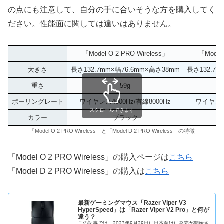
の点にも注意して、自分の手に合いそうな方を購入してく
ださい。性能面に関しては違いはありません。
「Model O 2 PRO Wireless」
「Model 
大きさ
長さ132.7mm×幅76.6mm×高さ38mm
長さ132.7m
重さ
59g
ポーリングレート
ワイヤレス4000Hz/有線8000Hz
ワイヤレス4
スクロールできます
カラー
ブラック
「Model O 2 PRO Wireless」と「Model D 2 PRO Wireless」の特徴
「Model O 2 PRO Wireless」の購入ページは
こちら
「Model D 2 PRO Wireless」の購入は
こちら
最新ゲーミングマウス「Razer Viper V3
HyperSpeed」は「Razer Viper V2 Pro」と何が
違う？
この記事では、2023年9月29日に日本向けに発売が開始さ