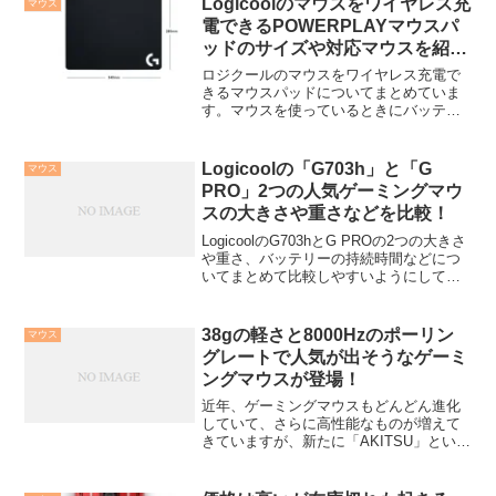
Logicoolのマウスをワイヤレス充
マウス
電できるPOWERPLAYマウスパ
ッドのサイズや対応マウスを紹
介！
ロジクールのマウスをワイヤレス充電で
きるマウスパッドについてまとめていま
す。マウスを使っているときにバッテリ
ーの残量を気にする必要がなくなりま
す。マウス自体にケーブルをつなぐ必要
もなくなるので、完全に無線で使うこと
Logicoolの「G703h」と「G
マウス
ができるようになります。
PRO」2つの人気ゲーミングマウ
スの大きさや重さなどを比較！
LogicoolのG703hとG PROの2つの大きさ
や重さ、バッテリーの持続時間などにつ
いてまとめて比較しやすいようにしてい
ます。
38gの軽さと8000Hzのポーリン
マウス
グレートで人気が出そうなゲーミ
ングマウスが登場！
近年、ゲーミングマウスもどんどん進化
していて、さらに高性能なものが増えて
きていますが、新たに「AKITSU」という
高性能ゲーミングマウスが発売されるこ
とが分かりました。重さが38gと非常に軽
く、ポーリングレートも8000Hzまで上げ