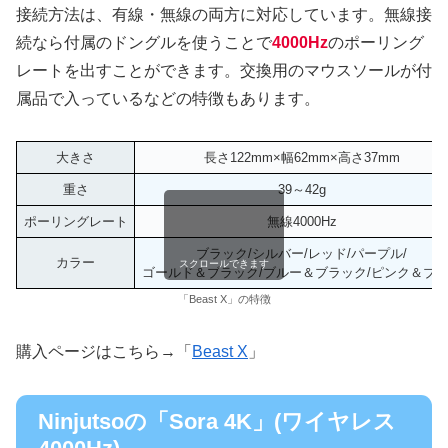
接続方法は、有線・無線の両方に対応しています。無線接
続なら付属のドングルを使うことで
4000Hz
のポーリング
レートを出すことができます。交換用のマウスソールが付
属品で入っているなどの特徴もあります。
大きさ
長さ122mm×幅62mm×高さ37mm
重さ
39～42g
ポーリングレート
無線4000Hz
ブラック/シルバー/レッド/パープル/
カラー
スクロールできます
ゴールド＆ブラック/ブルー＆ブラック/ピンク＆ブ
「Beast X」の特徴
購入ページはこちら→「
Beast X
」
Ninjutsoの「Sora 4K」(ワイヤレス