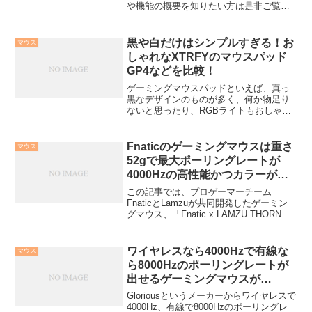
や機能の概要を知りたい方は是非ご覧く
ださい！
黒や白だけはシンプルすぎる！お
マウス
しゃれなXTRFYのマウスパッド
GP4などを比較！
ゲーミングマウスパッドといえば、真っ
黒なデザインのものが多く、何か物足り
ないと思ったり、RGBライトもおしゃれ
だけど何か違うと思ったことはないでし
ょうか。この記事では、そんな方向けに
Xtrfyという海外メーカーのおしゃれなゲ
Fnaticのゲーミングマウスは重さ
マウス
ーミングマウスパ...
52gで最大ポーリングレートが
4000Hzの高性能かつカラーがオ
レンジでかっこいい！
この記事では、プロゲーマーチーム
FnaticとLamzuが共同開発したゲーミン
グマウス、「Fnatic x LAMZU THORN 4K
Special Edition」に関する性能や特徴を詳
しく紹介します。重量がわずか52gと軽量
化に特徴...
ワイヤレスなら4000Hzで有線な
マウス
ら8000Hzのポーリングレートが
出せるゲーミングマウスが
Gloriousから発売！
Gloriousというメーカーからワイヤレスで
4000Hz、有線で8000Hzのポーリングレ