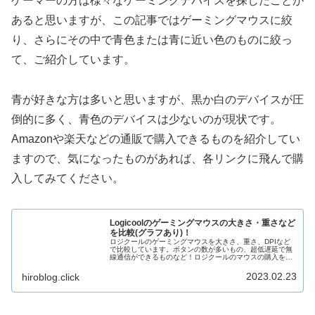
ゲーマーの方は様々なゲーミングデバイスを探したことが
あると思いますが、この記事ではゲーミングマウスに絞
り、さらにその中で青色または青に近い色のものに絞っ
て、ご紹介しています。
青が好きな方は多いと思いますが、黒か白のデバイスが圧
倒的に多く、青色のデバイスは少ないのが現状です。
Amazonや楽天などの通販で購入できるものを紹介してい
ますので、気になったものがあれば、各リンクに飛んで購
入してみてください。
Logicoolのゲーミングマウスの大きさ・重さなど
を比較(グラフあり)！
ロジクールのゲーミングマウスを大きさ、重さ、DPIなど
で比較しています。ボタンの数が多いもの、超低遅延で無
線通信ができるものなど！ロジクールのマウスの購入を検
討している方は是非、参考にしてください。
2023.02.23
hiroblog.click