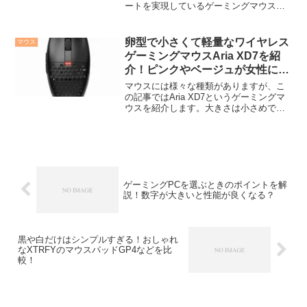
ートを実現しているゲーミングマウスが
登場します！発売日は、2023年11月3日
で、Amazonでの取り扱いも確認していま
す。この記事では、そんな高性...
卵型で小さくて軽量なワイヤレス
マウス
ゲーミングマウスAria XD7を紹
介！ピンクやベージュが女性にも
おすすめ！
マウスには様々な種類がありますが、こ
の記事ではAria XD7というゲーミングマ
ウスを紹介します。大きさは小さめで、
カラーがピンクやベージュもあり、女性
にもおすすめできるゲーミングマウスと
なっています。購入はこちらから →
Amazon、楽...
ゲーミングPCを選ぶときのポイントを解
説！数字が大きいと性能が良くなる？
黒や白だけはシンプルすぎる！おしゃれ
なXTRFYのマウスパッドGP4などを比
較！