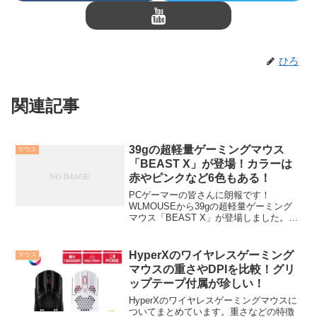
ひろ
関連記事
39gの超軽量ゲーミングマウス
マウス
「BEAST X」が登場！カラーは
赤やピンクなど6色もある！
PCゲーマーの皆さんに朗報です！
WLMOUSEから39gの超軽量ゲーミング
マウス「BEAST X」が登場しました。こ
の記事では、驚くべき機能とデザインに
ついて簡単にまとめています。独創的な
デザインとカラーバリエーション、高性
HyperXのワイヤレスゲーミング
マウス
能センサー搭載で...
マウスの重さやDPIを比較！グリ
ップテープ付属が珍しい！
HyperXのワイヤレスゲーミングマウスに
ついてまとめています。重さなどの特徴