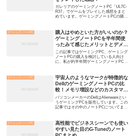
ガレリアのゲーミングノートPC「UL7C-
R37」でゲームをプレイした感想をまと
めています。ゲーミングノートPCの購入
を検討している方の参考になれば幸いで
す。
購入はやめといた方がいいのか？
ゲーミングノートPC
ゲーミングノートPCを半年間使
ったみて感じたメリットとデメリ
ットまとめ！
この記事ではゲーミングPC、ゲーミング
ノートPCの購入を検討している人向け
に、私が約半年間ゲーミングノートPCを
使った感想をまとめています。まだ、半
年しか使っていませんが、今のところ買
って後悔はしていません。私が使ってい
宇宙人のようなマークが特徴的な
ゲーミングノートPC
るゲーミングノートP...
DellのゲーミングノートPCの比
較！メモリ増設などのカスタマイ
ズも選べる！
パソコンメーカーのDellはAlienwareとい
うゲーミングPCを販売しています。この
記事ではその中のノートPCについてまと
めています。表を作って比較もしやすく
していますので、よければご覧くださ
い。AlienwareのノートPC一覧この記...
高性能でビジネスシーンでも使い
ゲーミングノートPC
やすい見た目のG-Tuneのノート
PCまとめ