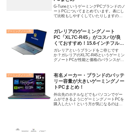
G-TuneというゲーミングPCブランドのノ
ートPCについてまとめています。表にし
て比較もしやすくしていたりしますの
で、購入を検討している方は参考にして
ください。
ガレリアのゲーミングノート
ゲーミングノートPC
PC「XL7C-R45」がコスパが良
くておすすめ！15.6インチフル
HDの144Hz！
ガレリアというブランドをご存じです
か？ガレリアのXL7C-R45というゲーミン
グノートPCが性能と価格のバランスが取
れていて、コスパがいいのでおすすめで
す。4K解像度などには対応していません
が、エントリーモデルとして売り出され
有名メーカー・ブランドのバッテ
ゲーミングノートPC
ているXL7C...
リー容量が大きいゲーミングノー
トPCまとめ！
外出先のホテルなどでもパソコンでゲー
ムができるようにゲーミングノートPCを
購入したい！という方が気になるのはバ
ッテリーの持ち時間ではないでしょう
か。この記事はそんな方向けに私が調べ
た中で、比較的バッテリーの駆動時間が
長いものをご紹介しています！そのほか
のスペックについても触れていますの