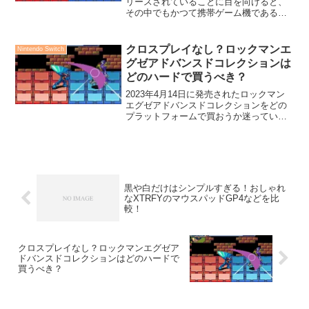
リースされていることに目を向けると、
その中でもかつて携帯ゲーム機であるゲ
ームボーイアドバンス（GBA）で大人気
だった「ロックマンエグゼシリーズ」が
ついにアドバンスドコレクションとして
クロスプレイなし？ロックマンエ
Nintendo Switch
復活を遂げました。今回...
グゼアドバンスドコレクションは
どのハードで買うべき？
2023年4月14日に発売されたロックマン
エグゼアドバンスドコレクションをどの
プラットフォームで買おうか迷っている
方はいらっしゃると思います。この記事
ではどのプラットフォームがいいのかを
解説しています。
黒や白だけはシンプルすぎる！おしゃれ
なXTRFYのマウスパッドGP4などを比
較！
クロスプレイなし？ロックマンエグゼア
ドバンスドコレクションはどのハードで
買うべき？