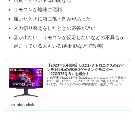
画質・サウンドは問題なし
リモコンが地味に便利
届いたときに箱に傷・凹みがあった
入力切り替えをしたときの応答が遅い
音が出ない、リモコンが反応しないなどの不具合が
起こっている人もいる(再起動などで改善)
【2023年6月発売】LGエレクトロニクスの27イ
ンチ165HzのWQHDゲーミングモニター
「27GR75Q-B」を紹介！
この記事では2023年6月にLGエレクトロニクスから発売さ
れた、新しいゲーミングモニター27GR75Q-Bを紹介して
います。 27インチのWQHD解像度で、最大リフレッシュ
レートは165Hz、パネルはIPSパネルのゲーミングモニタ
ーです。そ
hiroblog.click