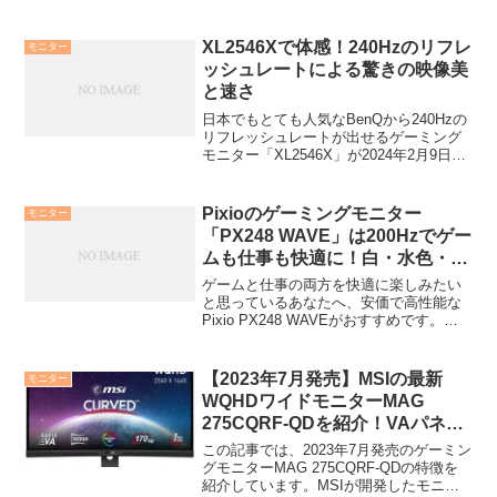
価格は少し高く感じるかもしれません
が、BenQという人気メーカーが販売して
いて、信頼性も高い製品になります。購
XL2546Xで体感！240Hzのリフレ
モニター
入はこちら → ...
ッシュレートによる驚きの映像美
と速さ
日本でもとても人気なBenQから240Hzの
リフレッシュレートが出せるゲーミング
モニター「XL2546X」が2024年2月9日に
発売されます。この記事では、下記のよ
うな特徴がある「XL2546X」についてま
とめています。驚きの滑らかな映像を...
Pixioのゲーミングモニター
モニター
「PX248 WAVE」は200Hzでゲー
ムも仕事も快適に！白・水色・ピ
ンクもある！
ゲームと仕事の両方を快適に楽しみたい
と思っているあなたへ、安価で高性能な
Pixio PX248 WAVEがおすすめです。以
下のような特徴があって、ゲームでもビ
ジネスでも使いやすいでしょう。200Hz
リフレッシュレートで、ゲームの映像が
【2023年7月発売】MSIの最新
モニター
滑らか...
WQHDワイドモニターMAG
275CQRF-QDを紹介！VAパネル
で120Hz以上出せる！
この記事では、2023年7月発売のゲーミン
グモニターMAG 275CQRF-QDの特徴を
紹介しています。MSIが開発したモニタ