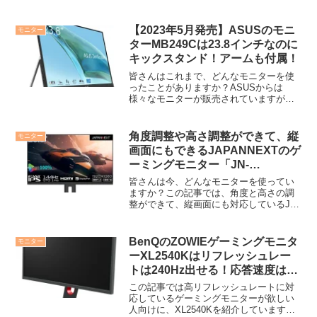
【2023年5月発売】ASUSのモニ
モニター
ターMB249Cは23.8インチなのに
キックスタンド！アームも付属！
皆さんはこれまで、どんなモニターを使
ったことがありますか？ASUSからは
様々なモニターが販売されていますが、
2023年5月に新しいモニターが発売されま
した。それがMB249Cというモニター
で、23.8インチの大きさであるにも関わ
角度調整や高さ調整ができて、縦
モニター
らず、2.8...
画面にもできるJAPANNEXTのゲ
ーミングモニター「JN-
238Gi144FHDR-HSP」を紹介！
皆さんは今、どんなモニターを使ってい
ますか？この記事では、角度と高さの調
整ができて、縦画面にも対応しているJN-
238Gi144FHDR-HSPを紹介します！超高
性能というわけではありませんが、2万円
台で買えるコスパがいいゲーミングモニ
BenQのZOWIEゲーミングモニタ
モニター
ター...
ーXL2540Kはリフレッシュレー
トは240Hz出せる！応答速度は4
段階から選択可能！
この記事では高リフレッシュレートに対
応しているゲーミングモニターが欲しい
人向けに、XL2540Kを紹介しています。