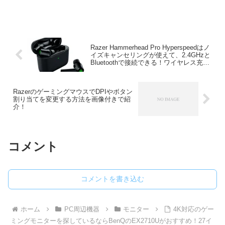
ーでWQHD解像度、170Hzのリフレッシ
ュレート、RAPID VAパネル、などの特徴
がある「MAG 275CQR...
Razer Hammerhead Pro Hyperspeedはノ
イズキャンセリングが使えて、2.4GHzと
Bluetoothで接続できる！ワイヤレス充電
にも対応！
RazerのゲーミングマウスでDPIやボタン
割り当てを変更する方法を画像付きで紹
介！
コメント
コメントを書き込む
ホーム
PC周辺機器
モニター
4K対応のゲー
ミングモニターを探しているならBenQのEX2710Uがおすすめ！27イ