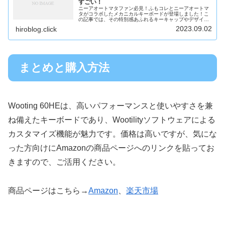
すごい！
ニーアオートマタファン必見！ふもコレとニーアオートマ
タがコラボしたメカニカルキーボードが登場しました！こ
の記事では、その特別感あふれるキーキャップやデザイン
が魅力的なニーアオートマタキーボードについてご紹介し
2023.09.02
hiroblog.click
ます。購入方法もお伝えしますので...
まとめと購入方法
Wooting 60HEは、高いパフォーマンスと使いやすさを兼
ね備えたキーボードであり、Wootilityソフトウェアによる
カスタマイズ機能が魅力です。価格は高いですが、気にな
った方向けにAmazonの商品ページへのリンクを貼ってお
きますので、ご活用ください。
商品ページはこちら→
Amazon
、
楽天市場