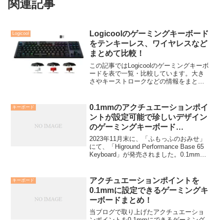
関連記事
Logicoolのゲーミングキーボード
Logicool
をテンキーレス、ワイヤレスなど
まとめて比較！
この記事ではLogicoolのゲーミングキーボ
ードを表で一覧・比較しています。大き
さやキーストロークなどの情報をまとめ
ています。Logicoolのゲーミングキーボー
ドが気になっている方の参考にしてくだ
さい。
0.1mmのアクチュエーションポイ
キーボード
ントが設定可能で珍しいデザイン
のゲーミングキーボード
「Higround Performance Base
2023年11月末に、「ふもっふのおみせ」
65 Keyboard BLACKICE」が発
にて、「Higround Performance Base 65
Keyboard」が発売されました。0.1mmの
売！
アクチュエーションポイントと、ラピッ
ドトリガーに対応していて、珍しいデザ
インのゲーミ...
アクチュエーションポイントを
キーボード
0.1mmに設定できるゲーミングキ
ーボードまとめ！
当ブログで取り上げたアクチュエーショ
ンポイントを0.1mmにできるゲーミング