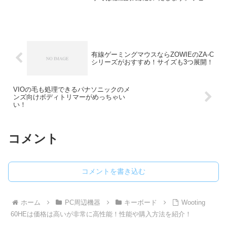
ドトリガーが気になるけど、どんな機能
なのかよく分からないという人に読んで
ほしい内容になっています。人気のラピ
ッドトリガー搭載キーボー...
有線ゲーミングマウスならZOWIEのZA-C
シリーズがおすすめ！サイズも3つ展開！
VIOの毛も処理できるパナソニックのメ
ンズ向けボディトリマーがめっちゃい
い！
コメント
コメントを書き込む
ホーム
PC周辺機器
キーボード
Wooting
60HEは価格は高いが非常に高性能！性能や購入方法を紹介！