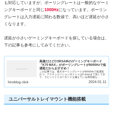
も対応していますが、ポーリングレートは一般的なゲーミ
ングキーボードと同じ
1000Hz
になっています。ポーリン
グレートは入力遅延に関わる数値で、高いほど遅延が小さ
くなります。
遅延が小さいゲーミングキーボードを探している場合は、
下の記事も参考にしてみてください。
高価だけどCORSAIRのゲーミングキーボード
「K70 MAX」がポーリングレートが8000Hzで低
遅延だからおすすめ！
この記事では、最大ポーリングレートが8000Hzで低遅延
かつ、アクチュエーションポイントは0.4mmまで浅くでき
て、ラピッドトリガーモードも備えている高性能な
CORSAIRのゲーミングキーボード「K70 MAX」の特徴を
2024.01.11
hiroblog.click
まとめています。価格...
ユニバーサルトレイマウント機能搭載