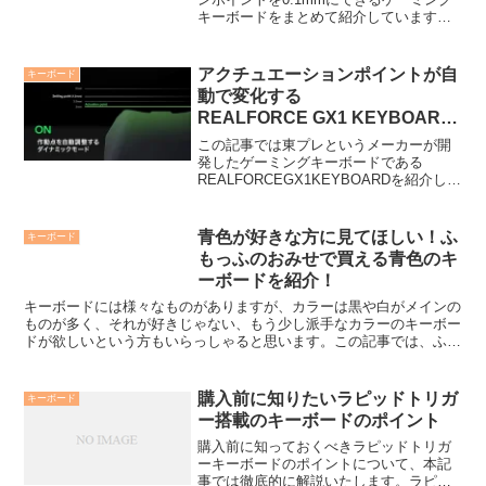
キーボードをまとめて紹介しています！
SteelSeries、ELECOMなど！
アクチュエーションポイントが自
キーボード
動で変化する
REALFORCE GX1 KEYBOARD
を紹介！
この記事では東プレというメーカーが開
発したゲーミングキーボードである
REALFORCEGX1KEYBOARDを紹介して
います。REALFORCEは東プレという会
社が開発したキーボードで、東プレは車
や空調機器の部品なんかを作っている会
青色が好きな方に見てほしい！ふ
キーボード
社になり...
もっふのおみせで買える青色のキ
ーボードを紹介！
キーボードには様々なものがありますが、カラーは黒や白がメインの
ものが多く、それが好きじゃない、もう少し派手なカラーのキーボー
ドが欲しいという方もいらっしゃると思います。この記事では、ふも
っふのおみせというサイトで販売されているキーボードの中...
購入前に知りたいラピッドトリガ
キーボード
ー搭載のキーボードのポイント
購入前に知っておくべきラピッドトリガ
ーキーボードのポイントについて、本記
事では徹底的に解説いたします。ラピッ