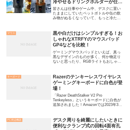
冷やせるドリンクホルダーが仕事
中やゲーム中に便利！
皆さんは仕事やゲーム中、デスクに置い
たままにしていたペットボトルや缶の飲
み物がぬるくなっていて、もっと冷たい
飲み物を飲みたいと思った経験はありま
せんか？そんな人におすすめなのがサン
ワサプライから販売されているドリンク
黒や白だけはシンプルすぎる！お
マウス
ホルダーです！このホルダ...
しゃれなXTRFYのマウスパッド
GP4などを比較！
ゲーミングマウスパッドといえば、真っ
黒なデザインのものが多く、何か物足り
ないと思ったり、RGBライトもおしゃれ
だけど何か違うと思ったことはないでし
ょうか。この記事では、そんな方向けに
Xtrfyという海外メーカーのおしゃれなゲ
Razerのテンキーレスワイヤレス
キーボード
ーミングマウスパ...
ゲーミングキーボードに白色が登
場！
「Razer DeathStalker V2 Pro
Tenkeyless」というキーボードに白色が
追加されました！Amazonでは2023年3月
24日発売！このキーボードのアクチュエ
ーションポイントなどの特徴や注意点を
まとめていますので、よければご覧くだ
デスク周りを綺麗にしたいときに
PC周辺機器
さい！
便利なクランプ式の回転4面有孔