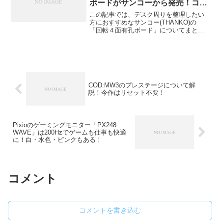
ボードがサンコーから発売！コン
トローラーの収納もできる！
この記事では、デスク周りを整理したい
方におすすめなサンコー(THANKO)の
「回転４面有孔ボード」についてまとめ
ています。ドリンクやヘッドホン、コン
トローラーなどを収納するためのスタン
ドも付いてくるので、ゲームが好きな方
にもおすすめです。机...
COD:MW3のプレステージについて解
説！今作はリセット不要！
Pixioのゲーミングモニター「PX248
WAVE」は200Hzでゲームも仕事も快適
に！白・水色・ピンクもある！
コメント
コメントを書き込む