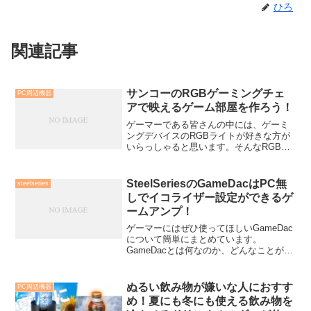
ひろ
関連記事
サンコーのRGBゲーミングチェ
PC周辺機器
アで映えるゲーム部屋を作ろう！
ゲーマーである皆さんの中には、ゲーミ
ングデバイスのRGBライトが好きな方が
いらっしゃると思います。そんなRGBラ
イトが好きな方向けに、RGBライトが内
蔵されたRGBゲーミングチェアがサンコ
ーから2024年2月16日に発売されまし
SteelSeriesのGameDacはPC無
steelseries
た。この記事...
しでイコライザー設定ができるゲ
ームアンプ！
ゲーマーにはぜひ使ってほしいGameDac
について簡単にまとめています。
GameDacとは何なのか、どんなことがで
きるのかを知りたい方は読んでみてくだ
さい。
ぬるい飲み物が嫌いな人におすす
PC周辺機器
め！夏にも冬にも使える飲み物を