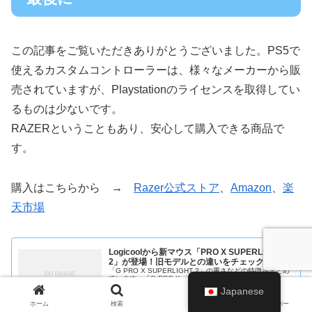
この記事をご覧いただきありがとうございました。PS5で
使えるカスタムコントローラーは、様々なメーカーから販
売されていますが、Playstationのライセンスを取得してい
るものは少ないです。
RAZERということもあり、安心して購入できる商品で
す。
購入はこちらから →
Razer公式ストア
、
Amazon
、
楽
天市場
Logicoolから新マウス「PRO X SUPERLIGHT
2」が登場！旧モデルとの違いをチェック！
「G PRO X SUPERLIGHT 2」の重さなどの特徴をまとめ
ています。「G PRO X」との違いについても解説！
Japanese
2023.09.18
ホーム
検索
トップ
サイドバー
hiroblog.click