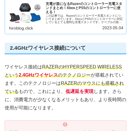
充電が楽になるRazerのコントローラー充電スタ
ンドまとめ！XboxとPS5のコントローラーに使
える！
この記事では、Razerのコントローラー充電スタンドにつ
いてまとめています。XboxとPS5のコントローラーに対応
しているとても便利な充電スタンドです。ケーブルの抜き
差しが面倒に感じる人におすすめな製品です。コントロー
2023.05.04
hiroblog.click
ラーの置き場所を決めた...
2.4GHzワイヤレス接続について
ワイヤレス接続は
RAZERのHYPERSPEED WIRELESS
という
2.4GHzワイヤレス
のテクノロジー
が搭載されてい
ます。このテクノロジーは
RAZERのマウスにも搭載され
ている
もので、これにより、
低遅延を実現
します。さら
に、消費電力が少なくなるメリットもあり、より長時間の
使用が可能になります。