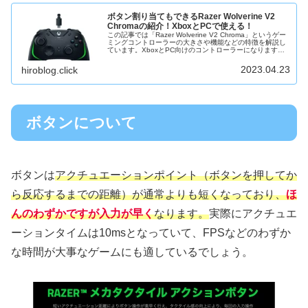
ボタン割り当てもできるRazer Wolverine V2
Chromaの紹介！XboxとPCで使える！
この記事では「Razer Wolverine V2 Chroma」というゲー
ミングコントローラーの大きさや機能などの特徴を解説し
ています。XboxとPC向けのコントローラーになりますの
で、ご注意ください。Amazon でも高評価を得ており、...
2023.04.23
hiroblog.click
ボタンについて
ボタンは
アクチュエーションポイント（ボタンを押してか
ら反応するまでの距離）が通常よりも短くなっており、
ほ
んのわずかですが入力が早く
なります。
実際にアクチュエ
ーションタイムは10msとなっていて、FPSなどのわずか
な時間が大事なゲームにも適しているでしょう。