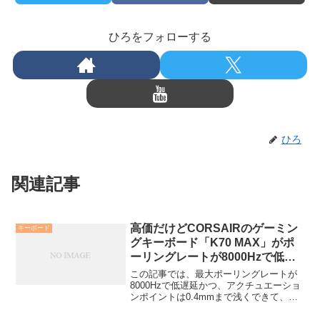
ひろをフォローする
ひろ
関連記事
高価だけどCORSAIRのゲーミン
キーボード
グキーボード「K70 MAX」がポ
ーリングレートが8000Hzで低遅
延だからおすすめ！
この記事では、最大ポーリングレートが
8000Hzで低遅延かつ、アクチュエーショ
ンポイントは0.4mmまで浅くできて、ラ
ピッドトリガーモードも備えている高性
能なCORSAIRのゲーミングキーボード