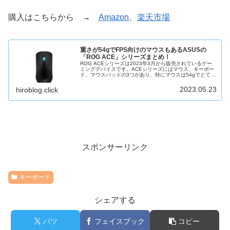
購入はこちらから →
Amazon
、
楽天市場
重さが54gでFPS向けのマウスもあるASUSの
「ROG ACE」シリーズまとめ！
ROG ACEシリーズは2023年3月から販売されているゲー
ミングデバイスです。ACEシリーズにはマウス、キーボー
ド、マウスパッドの3つがあり、特にマウスは54gでとても
軽いので、軽量マウスが欲しい人やデバイスを一式まとめ
て購入したい人にも...
2023.05.23
hiroblog.click
スポンサーリンク
キーボード
シェアする
バツ
フェイスブック
コピー