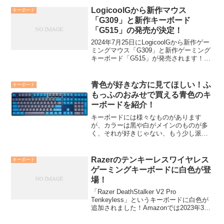
「K70 MAX」の特徴をまとめています。
LogicoolGから新作マウス
キーボード
価格...
「G309」と新作キーボード
「G515」の発売が決定！
2024年7月25日にLogicoolGから新作ゲー
ミングマウス「G309」と新作ゲーミング
キーボード「G515」が発売されます！ど
ちらもワイヤレスで使うことができ、シ
ンプルな見た目で使いやすいデバイスだ
と思います。「G309」の製品概要製...
青色が好きな方に見てほしい！ふ
キーボード
もっふのおみせで買える青色のキ
ーボードを紹介！
キーボードには様々なものがあります
が、カラーは黒や白がメインのものが多
く、それが好きじゃない、もう少し派手
なカラーのキーボードが欲しいという方
もいらっしゃると思います。この記事で
は、ふもっふのおみせというサイトで販
Razerのテンキーレスワイヤレス
キーボード
売されているキーボードの中...
ゲーミングキーボードに白色が登
場！
「Razer DeathStalker V2 Pro
Tenkeyless」というキーボードに白色が
追加されました！Amazonでは2023年3月
24日発売！このキーボードのアクチュエ
ーションポイントなどの特徴や注意点を