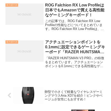
まとめていますので、よければご覧くだ
ROG Falchion RX Low Profileは
キーボード
さい！
日本でもAmazonで買える高性能
なゲーミングキーボード！
この記事では、ROG Falchion RX Low
Profileの性能などについてまとめていま
す。ROG Falchion RX Low Profileは、
ASUSのROGブランドのゲーミングキー
ボードです。Bluetooth、2.4G...
アクチュエーションポイントを
キーボード
0.1mmに設定できるゲーミングキ
ーボード「RAZER HUNTSMAN
V3 PRO」が登場！
「RAZER HUNTSMAN V3 PRO」の特徴
をまとめています。アクチュエーション
ポイントを0.1mmにできる高性能なゲー
ミングキーボード！
卵型で小さくて軽量なワイヤレスゲーミ
ングマウスAria XD7を紹介！ピンクやベ
ージュが女性にもおすすめ！