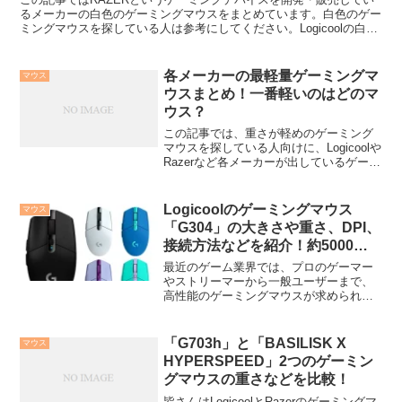
るメーカーの白色のゲーミングマウスをまとめています。白色のゲー
ミングマウスを探している人は参考にしてください。Logicoolの白色
ゲーミングマウスについても同じような記事を作...
各メーカーの最軽量ゲーミングマ
マウス
ウスまとめ！一番軽いのはどのマ
ウス？
この記事では、重さが軽めのゲーミング
マウスを探している人向けに、Logicoolや
Razerなど各メーカーが出しているゲーミ
ングマウスの中から最軽量なものをピッ
クアップしてまとめています。重さだけ
でなく、大きさなどについても一緒にま
Logicoolのゲーミングマウス
マウス
とめてい...
「G304」の大きさや重さ、DPI、
接続方法などを紹介！約5000円
でカラーが多い！
最近のゲーム業界では、プロのゲーマー
やストリーマーから一般ユーザーまで、
高性能のゲーミングマウスが求められて
います。その中でも、気になる製品が
Logicoolの「G304」というゲーミングマ
ウスです。本記事では、その魅力的な特
「G703h」と「BASILISK X
マウス
徴やスペック、...
HYPERSPEED」2つのゲーミン
グマウスの重さなどを比較！
皆さんはLogicoolとRazerのゲーミングマ