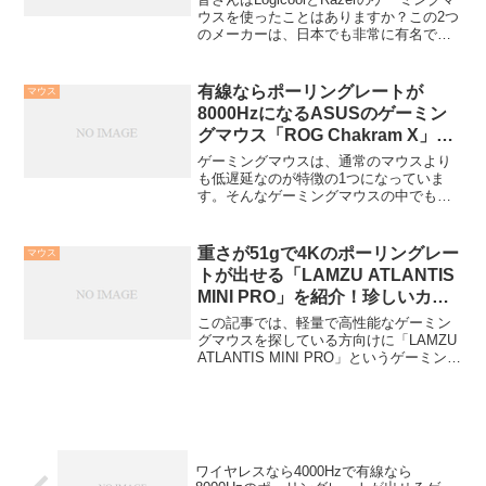
ウスを使ったことはありますか？この2つ
のメーカーは、日本でも非常に有名でこ
のメーカーのデバイスを使っている人も
多いと思います。この記事では、Logicool
の「G703h」とRazerの「B...
有線ならポーリングレートが
マウス
8000HzになるASUSのゲーミン
グマウス「ROG Chakram X」を
紹介！
ゲーミングマウスは、通常のマウスより
も低遅延なのが特徴の1つになっていま
す。そんなゲーミングマウスの中でもポ
ーリングレートが高いものの方が、遅延
が少なくて使いやすいマウスになりま
す。この記事では、遅延が少ないマウス
重さが51gで4Kのポーリングレー
マウス
を探している方向けに、AS...
トが出せる「LAMZU ATLANTIS
MINI PRO」を紹介！珍しいカラ
ーもある！
この記事では、軽量で高性能なゲーミン
グマウスを探している方向けに「LAMZU
ATLANTIS MINI PRO」というゲーミング
マウスについてまとめています。・重さ
51gの本体で疲れにくい・高速な4Kポー
リングレート対応・Pixartセン...
ワイヤレスなら4000Hzで有線なら