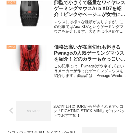
リングレート対応・Pixartセン...
卵型で小さくて軽量なワイヤレス
マウス
ゲーミングマウスAria XD7を紹
介！ピンクやベージュが女性にも
おすすめ！
マウスには様々な種類がありますが、こ
の記事ではAria XD7というゲーミングマ
ウスを紹介します。大きさは小さめで、
カラーがピンクやベージュもあり、女性
にもおすすめできるゲーミングマウスと
なっています。購入はこちらから →
価格は高いが在庫切れも起きる
マウス
Amazon、楽...
Pwnageの人気ゲーミングマウス
を紹介！どのカラーもかっこい
い！
この記事では、Pwnage(ポウネイジ)とい
うメーカーが作ったゲーミングマウスを
紹介します。商品名は「Pwnage Wireless
Gaming Mouse StormBreaker Limited
Edition」で、赤やブルー、グレー...
2024年1月にHORIから発売されるアケコ
ン「FIGHTING STICK MINI」がコンパク
トでおすすめ！
ソフトウェアを起動しなくてもバッテリ