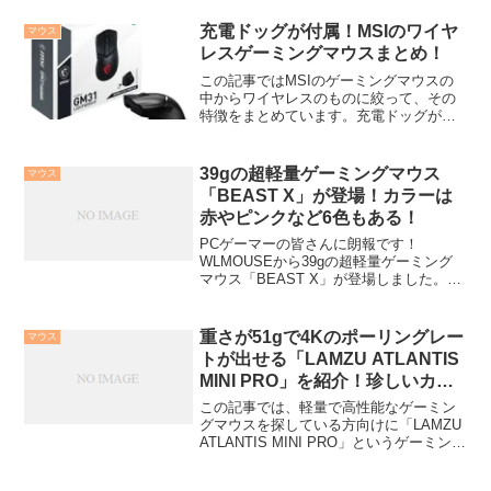
いたり、8000Hzのポーリングレートに対
応...
充電ドッグが付属！MSIのワイヤ
マウス
レスゲーミングマウスまとめ！
この記事ではMSIのゲーミングマウスの
中からワイヤレスのものに絞って、その
特徴をまとめています。充電ドッグが付
属していて、簡単に充電できるのが特徴
的です！MSIとはMSIは台湾に本社を置く
PC周辺機器メーカーです。PC本体やモ
39gの超軽量ゲーミングマウス
マウス
ニター、マウス...
「BEAST X」が登場！カラーは
赤やピンクなど6色もある！
PCゲーマーの皆さんに朗報です！
WLMOUSEから39gの超軽量ゲーミング
マウス「BEAST X」が登場しました。こ
の記事では、驚くべき機能とデザインに
ついて簡単にまとめています。独創的な
デザインとカラーバリエーション、高性
重さが51gで4Kのポーリングレー
マウス
能センサー搭載で...
トが出せる「LAMZU ATLANTIS
MINI PRO」を紹介！珍しいカラ
ーもある！
この記事では、軽量で高性能なゲーミン
グマウスを探している方向けに「LAMZU
ATLANTIS MINI PRO」というゲーミング
マウスについてまとめています。・重さ
51gの本体で疲れにくい・高速な4Kポー